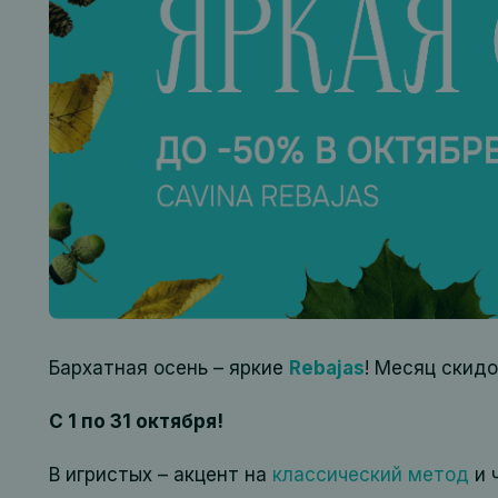
Бархатная осень – яркие
Rebajas
! Месяц скидо
С 1 по 31 октября!
В игристых – акцент на
классический метод
и 