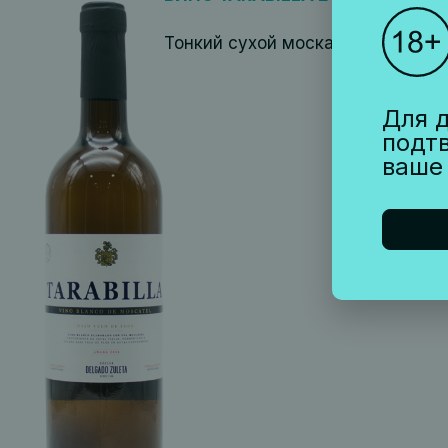
Тонкий сухой москатель, выдерж
Для д
подт
ваше