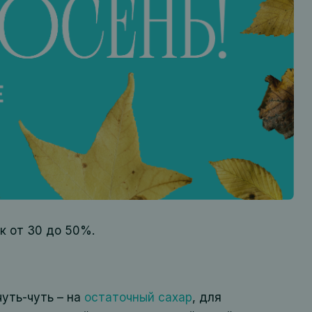
к от 30 до 50%.
чуть-чуть – на
остаточный сахар
, для