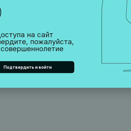
анный в хересных бочках под флором
оступа на сайт
вердите, пожалуйста,
 совершеннолетие
Подтвердить и войти