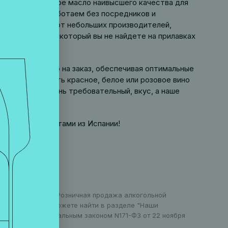
ушистое оливковое масло наивысшего качества для
 том, что мы работаем без посредников и
посредственно от небольших производителей,
обрали сами, и который вы не найдете на прилавках
лять продукцию на заказ, обеспечивая оптимальные
м вам подобрать красное, белое или розовое вино
юбой, даже очень требовательный, вкус, а наше
ческими продуктами из Испании!
оранов в Москве. Розничная продажа алкогольной
 информацию вы можете найти в разделе "Наши
установлен Федеральным законом N171-ФЗ от 22 ноября