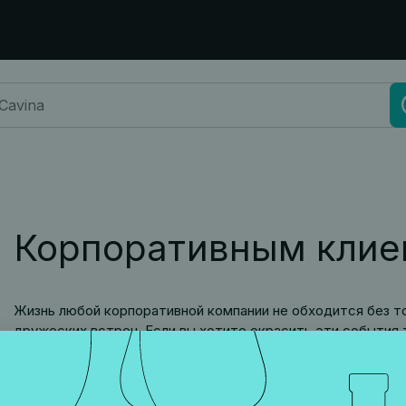
Корпоративным клие
Жизнь любой корпоративной компании не обходится без т
дружеских встреч. Если вы хотите окрасить эти события
компания CAVINA станет вашим надежным партнером. Наш
на российском рынке высококачественной гастрономическ
ассортимент изысканных испанских вин из самых знаменит