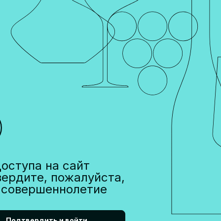
превосходное игристое вино (каву), отборные оливки и д
вашего меню. Особенность нашей компании заключается в
поставляем продукцию исключительно из первых рук – не
причем предлагаем вам только такой товар, который мы от
других магазинов.
Мы устраиваем дегустации и презентации и готовы постав
условия доставки и хранения нашей продукции. Мы поможе
для вашего меню и найти самое изысканное сочетание на л
игристое вино просто незаменимо на праздничном столе.
Порадуйте ваших партнёров и коллег лучшими гастрономи
оступа на сайт
вердите, пожалуйста,
 совершеннолетие
ть приобретена только в пункте выдачи или в одном из наших рест
ющей лицензии. Адреса торговых точек, время их работы и другую
дукции. Запрет на дистанционную продажу алкогольной продукции 
нтября 2007 года.
Подтвердить и войти