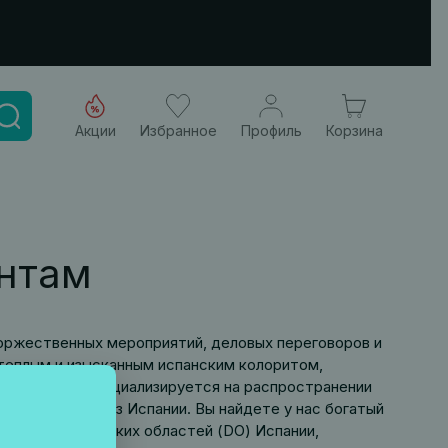
Акции
Избранное
Профиль
Корзина
нтам
оржественных мероприятий, деловых переговоров и
 теплым и изысканным испанским колоритом,
а компания специализируется на распространении
ой продукции из Испании. Вы найдете у нас богатый
ых винодельческих областей (DO) Испании,