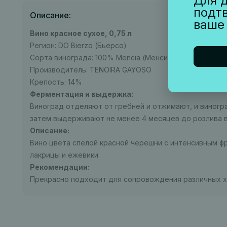
Для д
подт
Описание:
ваше
Вино красное сухое, 0,75 л
Регион: DO Bierzo (Бьерcо)
Сорта винограда: 100% Mencia (Менсия)
Производитель: TENOIRA GAYOSO
Крепость: 14%
Ферментация и выдержка:
Виноград отделяют от гребней и отжимают, и виногр
затем выдерживают не менее 4 месяцев до розлива в
Описание:
Вино цвета спелой красной черешни с интенсивным ф
лакрицы и ежевики.
Рекомендации:
Прекрасно подходит для сопровождения различных х