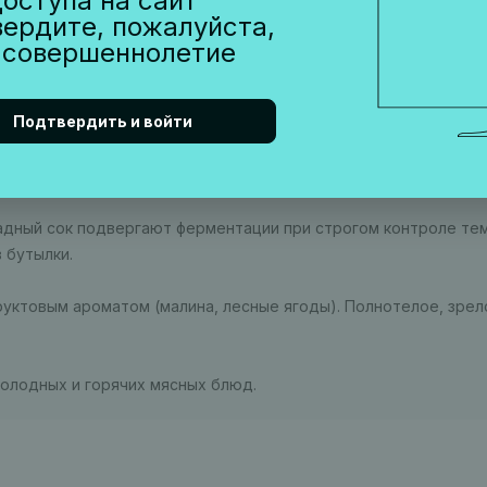
оступа на сайт
вердите, пожалуйста,
 совершеннолетие
Подтвердить и войти
адный сок подвергают ферментации при строгом контроле те
 бутылки.
руктовым ароматом (малина, лесные ягоды). Полнотелое, зрел
олодных и горячих мясных блюд.