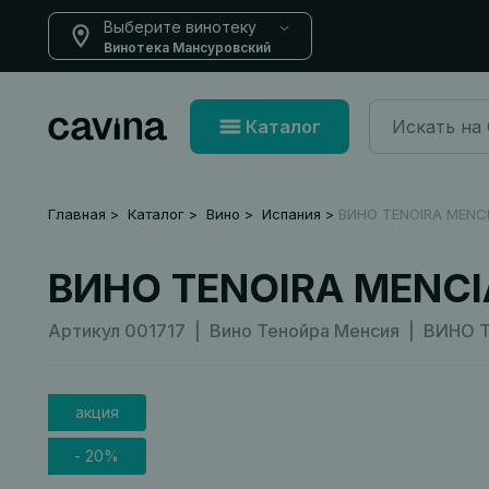
Выберите винотеку
Винотека Мансуровский
Каталог
Главная
Каталог
Вино
Испания
ВИНО TENOIRA MENC
ВИНО TENOIRA MENCI
Артикул 001717 | Вино Тенойра Менсия | ВИНО
акция
- 20%