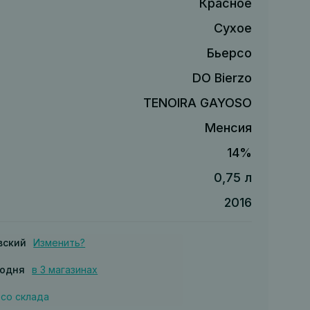
Красное
Сухое
Бьерсо
DO Bierzo
TENOIRA GAYOSO
Менсия
14%
0,75 л
2016
вский
Изменить?
годня
в 3 магазинах
 со склада