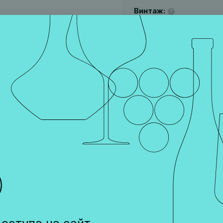
Винтаж:
?
20
2016
- 1960 ₽
в
в наличии
2 450 ₽
По карте 
1 960 ₽