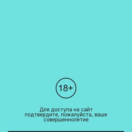
Каталог
О компании
Покупателям
Партнерам
Рестораны
+7 (495)
640 44 42
info@cavina.ru
Для доступа на сайт
подтвердите, пожалуйста, ваше
совершеннолетие
18+
CAVINA 2026© All right reserved