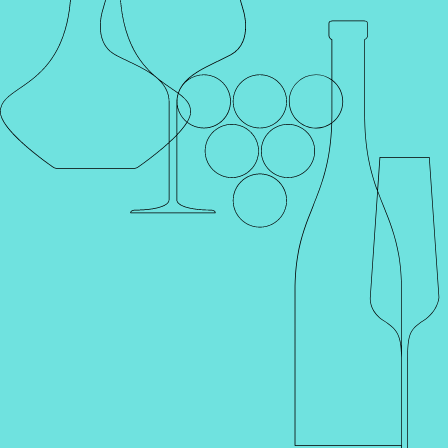
Главная
Каталог
Вино
Франция
ВИНО JEAN-JACQUES
GIRARD VOLNAY
ВИНО JEAN-JACQUES GIRARD VOLNAY
Артикул 002091 | Вино Жан-Жак Жирар Волне