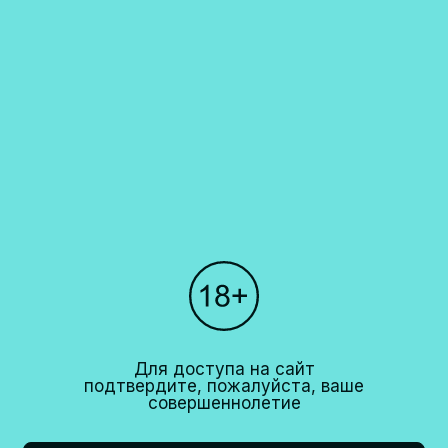
Каталог
О компании
Покупателям
Партнерам
Рестораны
+7 (495)
640 44 42
info@cavina.ru
Для доступа на сайт
подтвердите, пожалуйста, ваше
совершеннолетие
18+
CAVINA 2026© All right reserved