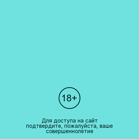
Каталог
О компании
Покупателям
Партнерам
Рестораны
+7 (495)
640 44 42
info@cavina.ru
Для доступа на сайт
подтвердите, пожалуйста, ваше
совершеннолетие