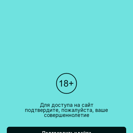
Каталог
О компании
Покупателям
Партнерам
Рестораны
+7 (495)
640 44 42
info@cavina.ru
Для доступа на сайт
подтвердите, пожалуйста, ваше
совершеннолетие
18+
CAVINA 2026© All right reserved
Подтвердить и войти