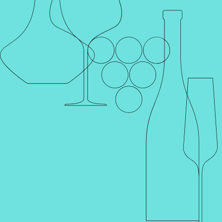
Главная
Производители
HUERTA DE ALBALÁ
HUERTA DE ALBALÁ
Уерта де Альбала - новая винодельня. Ее история началась
всего 20 лет назад.
Все началось с того, что основатель винодельни Винсенте