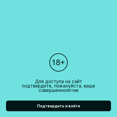
Алкогольная продукция, представленная на сайте, может быть
приобретена только в пункте выдачи или в одном из наших ресторанов
в Москве. Розничная продажа алкогольной продукции осуществляется
только при наличии соответствующей лицензии. Адреса торговых
точек, время их работы и другую информацию вы можете найти в
разделе "Наши рестораны". Мы не осуществляем доставку алкогольной
продукции. Запрет на дистанционную продажу алкогольной продукции
установлен Федеральным законом N171-ФЗ от 22 ноября 1995 года и
Постановлением правительства РФ N612 от 27 сентября 2007 года.
Каталог
О компании
Для доступа на сайт
Покупателям
подтвердите, пожалуйста, ваше
совершеннолетие
Партнерам
Рестораны
Подтвердить и войти