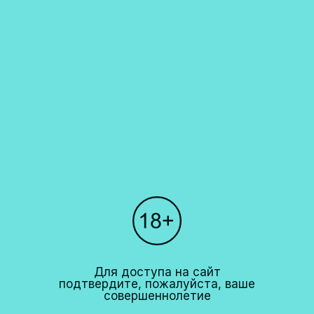
Каталог
О компании
Покупателям
Партнерам
Рестораны
+7 (495)
640 44 42
info@cavina.ru
Для доступа на сайт
подтвердите, пожалуйста, ваше
совершеннолетие