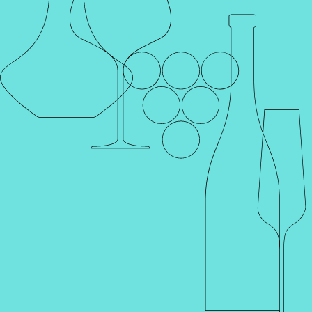
Главная
Каталог
Шампанское и игристое
Вино
Крепкие напитки
Херес
Вермут
Портвейн
Ликер
Вода и соки
Продукты
Наборы и подарки
Аксессуары
Коктейли
Слабоалкогольные напитки
Фильтр
Популярные
Производство:
CIDRERIE NICOL
Полусухое
Акция
0,75 л
- 30%